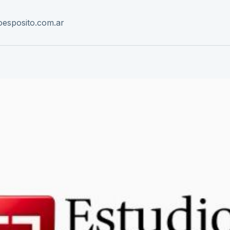
u de Justo 2050, C1107 Puerto Madero, Cdad. Autónoma de
oesposito.com.ar