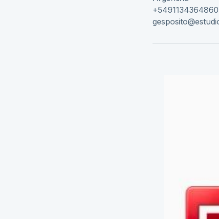
Av. Alicia Morea
Argentina
+5491134364860
gesposito@estudi